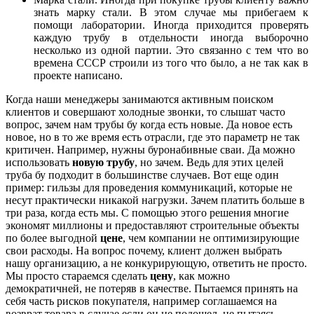
знать марку стали. В этом случае мы прибегаем к
помощи лаборатории. Иногда приходится проверять
каждую трубу в отдельности иногда выборочно
несколько из одной партии. Это связанно с тем что во
времена СССР строили из того что было, а не так как в
проекте написано.
Когда наши менеджеры занимаются активным поиском
клиентов и совершают холодные звонки, то слышат часто
вопрос, зачем нам трубы бу когда есть новые. Да новое есть
новое, но в то же время есть отрасли, где это параметр не так
критичен. Например, нужны буронабивные сваи. Да можно
использовать
новую трубу
, но зачем. Ведь для этих целей
труба бу подходит в большинстве случаев. Вот еще один
пример: гильзы для проведения коммуникаций, которые не
несут практически никакой нагрузки. Зачем платить больше в
три раза, когда есть мы. С помощью этого решения многие
экономят миллионы и предоставляют строительные объекты
по более выгодной
цене
, чем компании не оптимизирующие
свои расходы. На вопрос почему, клиент должен выбрать
нашу организацию, а не конкурирующую, ответить не просто.
Мы просто стараемся сделать
цену
, как можно
демократичней, не потеряв в качестве. Пытаемся принять на
себя часть рисков покупателя, например соглашаемся на
возврат товара в случае если он не подошел, не пытаясь